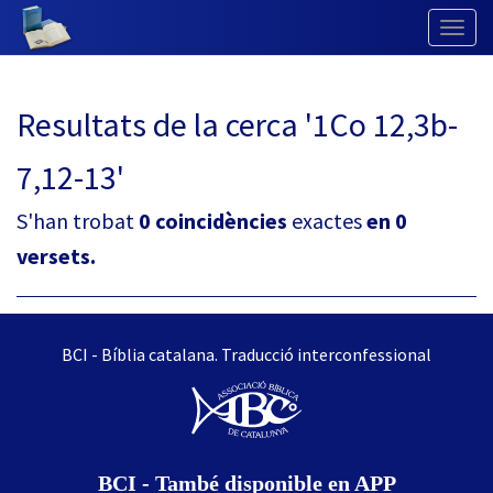
Togg
Navig
Resultats de la cerca '1Co 12,3b-
7,12-13'
S'han trobat
0 coincidències
exactes
en 0
versets.
BCI - Bíblia catalana. Traducció interconfessional
BCI - També disponible en APP