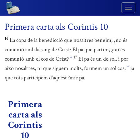
Togg
Navig
Primera carta als Corintis 10
16
La copa de la benedicció que nosaltres beneïm, ¿no és
comunió amb la sang de Crist? El pa que partim, ¿no és
17
comunió amb el cos de Crist?
El pa és un de sol, i per
*
això nosaltres, ni que siguem molts, formem un sol cos,
ja
*
que tots participem d’aquest únic pa.
Primera
carta als
Corintis
10