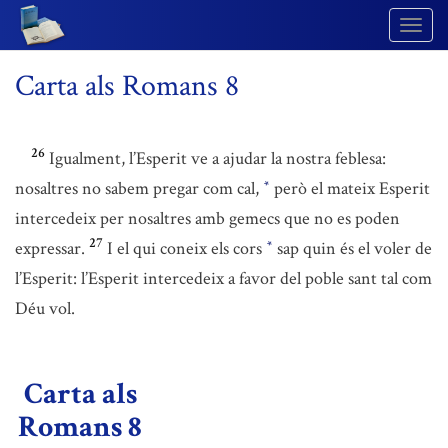
Togg
Navig
Carta als Romans 8
26
Igualment, l’Esperit ve a ajudar la nostra feblesa:
nosaltres no sabem pregar com cal,
però el mateix Esperit
*
intercedeix per nosaltres amb gemecs que no es poden
27
expressar.
I el qui coneix els cors
sap quin és el voler de
*
l’Esperit: l’Esperit intercedeix a favor del poble sant tal com
Déu vol.
Carta als
Romans 8