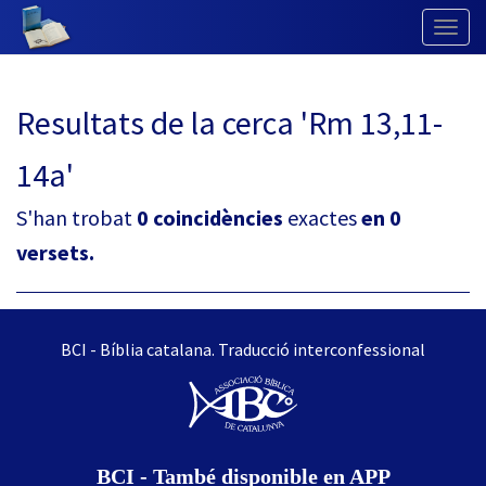
Togg
Navig
Resultats de la cerca 'Rm 13,11-
14a'
S'han trobat
0 coincidències
exactes
en 0
versets.
BCI - Bíblia catalana. Traducció interconfessional
BCI - També disponible en APP