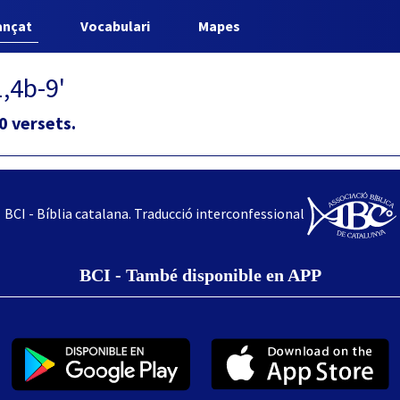
ançat
Vocabulari
Mapes
,4b-9'
0 versets.
BCI - Bíblia catalana. Traducció interconfessional
BCI - També disponible en APP