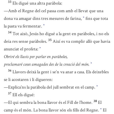
33
Els digué una altra paràbola:
—Amb el Regne del cel passa com amb el llevat que una
dona va amagar dins tres mesures de farina,
fins que tota
*
la pasta va fermentar.
*
34
Tot això, Jesús ho digué a la gent en paràboles, i no els
35
deia res sense paràboles.
Així es va complir allò que havia
anunciat el profeta:
*
Obriré els llavis per parlar en paràboles,
proclamaré coses amagades des de la creació del món.
*
36
Llavors deixà la gent i se’n va anar a casa. Els deixebles
se li acostaren i li digueren:
—Explica’ns la paràbola del jull sembrat en el camp.
*
37
Ell els digué:
38
—El qui sembra la bona llavor és el Fill de l’home.
El
camp és el món. La bona llavor són els fills del Regne.
El
*