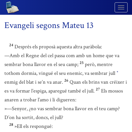
Togg
Navig
Evangeli segons Mateu 13
24
Després els proposà aquesta altra paràbola:
—Amb el Regne del cel passa com amb un home que va
25
sembrar bona llavor en el seu camp;
però, mentre
tothom dormia, vingué el seu enemic, va sembrar jull
*
26
enmig del blat i se’n va anar.
Quan els brins van créixer i
27
es va formar l’espiga, aparegué també el jull.
Els mossos
anaren a trobar l’amo i li digueren:
»—Senyor, ¿no vas sembrar bona llavor en el teu camp?
D’on ha sortit, doncs, el jull?
28
»Ell els respongué: