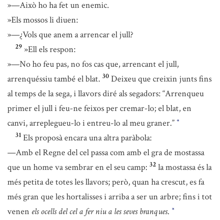
»—Això ho ha fet un enemic.
»Els mossos li diuen:
»—¿Vols que anem a arrencar el jull?
29
»Ell els respon:
»—No ho feu pas, no fos cas que, arrencant el jull,
30
arrenquéssiu també el blat.
Deixeu que creixin junts fins
al temps de la sega, i llavors diré als segadors: “Arrenqueu
primer el jull i feu-ne feixos per cremar-lo; el blat, en
canvi, arreplegueu-lo i entreu-lo al meu graner.”
*
31
Els proposà encara una altra paràbola:
—Amb el Regne del cel passa com amb el gra de mostassa
32
que un home va sembrar en el seu camp:
la mostassa és la
més petita de totes les llavors; però, quan ha crescut, es fa
més gran que les hortalisses i arriba a ser un arbre; fins i tot
venen
els ocells del cel a fer niu a les seves branques
.
*