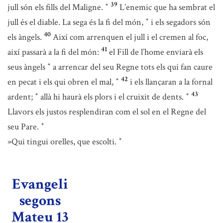
39
jull són els fills del Maligne.
L’enemic que ha sembrat el
*
jull és el diable. La sega és la fi del món,
i els segadors són
*
40
els àngels.
Així com arrenquen el jull i el cremen al foc,
41
així passarà a la fi del món:
el Fill de l’home enviarà els
seus àngels
a arrencar del seu Regne tots els qui fan caure
*
42
en pecat i els qui obren el mal,
i els llançaran a la fornal
*
43
ardent;
allà hi haurà els plors i el cruixit de dents.
*
*
Llavors els justos resplendiran com el sol en el Regne del
seu Pare.
*
»Qui tingui orelles, que escolti.
*
Evangeli
segons
Mateu 13