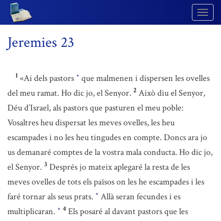
Togg
Navig
Jeremies 23
1
«Ai dels pastors
que malmenen i dispersen les ovelles
*
2
del meu ramat. Ho dic jo, el Senyor.
Això diu el Senyor,
Déu d’Israel, als pastors que pasturen el meu poble:
Vosaltres heu dispersat les meves ovelles, les heu
escampades i no les heu tingudes en compte. Doncs ara jo
us demanaré comptes de la vostra mala conducta. Ho dic jo,
3
el Senyor.
Després jo mateix aplegaré la resta de les
meves ovelles de tots els països on les he escampades i les
faré tornar als seus prats.
Allà seran fecundes i es
*
4
multiplicaran.
Els posaré al davant pastors que les
*