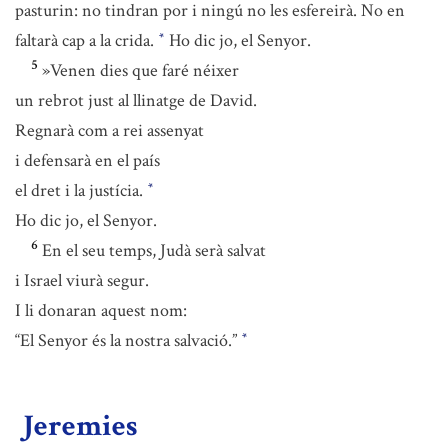
pasturin: no tindran por i ningú no les esfereirà. No en
faltarà cap a la crida.
Ho dic jo, el Senyor.
*
5
»Venen dies que faré néixer
un rebrot just al llinatge de David.
Regnarà com a rei assenyat
i defensarà en el país
el dret i la justícia.
*
Ho dic jo, el Senyor.
6
En el seu temps, Judà serà salvat
i Israel viurà segur.
I li donaran aquest nom:
“El Senyor és la nostra salvació.”
*
Jeremies