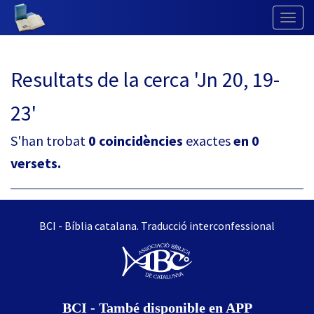
Togg
Navig
Resultats de la cerca 'Jn 20, 19-
23'
S'han trobat
0 coincidències
exactes
en 0
versets.
BCI - Bíblia catalana. Traducció interconfessional
BCI - També disponible en APP