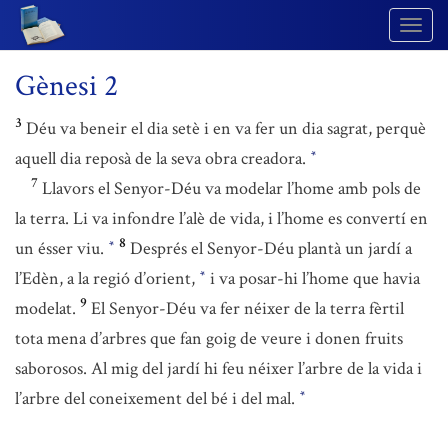
Togg
Navig
Gènesi 2
3
Déu va beneir el dia setè i en va fer un dia sagrat, perquè
aquell dia reposà de la seva obra creadora.
*
7
Llavors el Senyor-Déu va modelar l’home amb pols de
la terra. Li va infondre l’alè de vida, i l’home es convertí en
8
un ésser viu.
Després el Senyor-Déu plantà un jardí a
*
l’Edèn, a la regió d’orient,
i va posar-hi l’home que havia
*
9
modelat.
El Senyor-Déu va fer néixer de la terra fèrtil
tota mena d’arbres que fan goig de veure i donen fruits
saborosos. Al mig del jardí hi feu néixer l’arbre de la vida i
l’arbre del coneixement del bé i del mal.
*