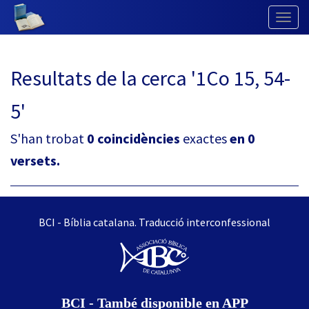
Togg
Navig
Resultats de la cerca '1Co 15, 54-
5'
S'han trobat
0 coincidències
exactes
en 0
versets.
BCI - Bíblia catalana. Traducció interconfessional
BCI - També disponible en APP